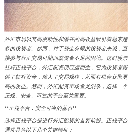
外汇市场以其高流动性和潜在的高收益吸引着越来越
多的投资者。然而，对于资金有限的投资者来说，直
接参与外汇交易可能面临资金不足的困境。这时股票
杠杆正规平台，外汇配资便应运而生，它为投资者提
供了杠杆资金，放大了交易规模，从而有机会获取更
高的收益。然而，外汇配资市场鱼龙混杂，选择一个
正规、安全、可靠的平台至关重要。
**正规平台：安全可靠的基石**
选择正规平台是进行外汇配资的首要前提。正规平台
通常具备以下几个关键特征：