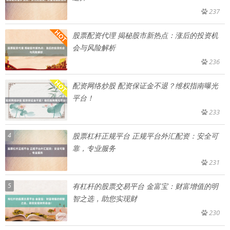
237
股票配资代理 揭秘股市新热点：涨后的投资机
会与风险解析
236
配资网络炒股 配资保证金不退？维权指南曝光
平台！
233
4
股票杠杆正规平台 正规平台外汇配资：安全可
靠，专业服务
231
5
有杠杆的股票交易平台 金富宝：财富增值的明
智之选，助您实现财
230