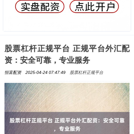
股票杠杆正规平台 正规平台外汇配
资：安全可靠，专业服务
股票杠杆正规平台
恒富配资
2025-04-24 07:47:49