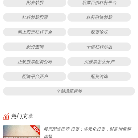
配资炒股
股票百倍杠杆平台
杠杆炒股股票
杠杆融资炒股
网上股票杠杆平台
配资论坛
配资查询
十倍杠杆炒股
正规股票配资公司
买股票怎么开户
配资平台开户
配资咨询
全部话题标签
热门文章
股票配资推荐 投资：多元化投资，财富增值新
选择