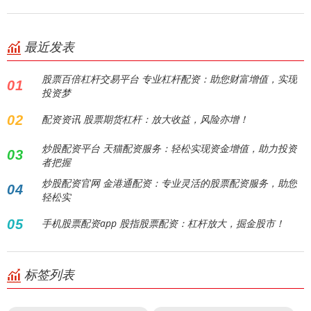
最近发表
股票百倍杠杆交易平台 专业杠杆配资：助您财富增值，实现
01
投资梦
02
配资资讯 股票期货杠杆：放大收益，风险亦增！
炒股配资平台 天猫配资服务：轻松实现资金增值，助力投资
03
者把握
炒股配资官网 金港通配资：专业灵活的股票配资服务，助您
04
轻松实
05
手机股票配资app 股指股票配资：杠杆放大，掘金股市！
标签列表