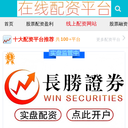
线上配资网站
首页
股票配资盈利
股票融资
十大配资平台推荐
更多配资平台
共
100
+平台