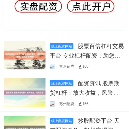
股票百倍杠杆交易
线上配资网站
平台 专业杠杆配资：助您财
富增值，实现投资梦想！
富途证券
168
配资资讯 股票期
线上配资网站
货杠杆：放大收益，风险亦
增！
苏州配资
156
炒股配资平台 天
线上配资网站