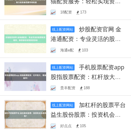
猫配资服务：轻松实现资金
增值，助力投资者把握市场
18配资
173
机遇
炒股配资官网 金
线上配资网站
港通配资：专业灵活的股票
配资服务，助您轻松实现投
海通e配
103
资目标
手机股票配资app
线上配资网站
股指股票配资：杠杆放大，
掘金股市！
贵丰配资
188
加杠杆的股票平台
线上配资网站
益生股份股票：投资机会还
是风险？
好点点
105