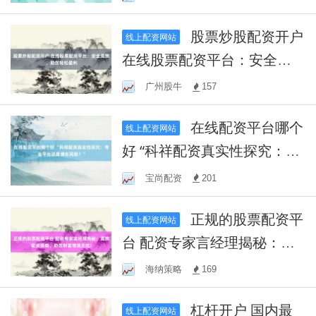
内：
股票炒股配资开户
线上配资网站
在线股票配资平台：安全高
效，助您轻松盈利
广州股牛
157
在线配资平台哪个
线上配资网站
好 “科祥配资真实性探究：专
业平台还是潜在风险？”
宝尚配资
201
正规的股票配资平
线上配资网站
台 配资专家言经理揭秘：高
效配资策略，助您财富增值
海纳策略
169
无忧！
杠杆开户 国内最
线上配资网站