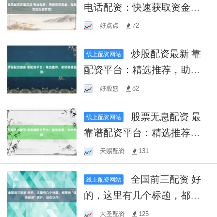
电话配资：快速获取资金，
轻松实现投资梦想！
好点点
72
炒股配资最新 靠
线上配资网站
配资平台：精选推荐，助您
稳健投资！
好股盛
82
股票无息配资 最
线上配资网站
靠谱配资平台：精选推荐，
安全稳健！
天赐配资
131
全国前三配资 好
线上配资网站
的，这里有几个标题，都围
绕“证券配资”展开，且在以
大圣配资
125