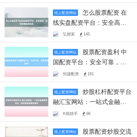
怎么股票配资 在
线上配资网站
线实盘配资平台：安全高
效，助您把握投资良机
弘财富
145
股票配资盈利 中
线上配资网站
国配资平台：安全可靠，助
您投资起航！
恒捷配资
181
炒股杠杆配资平台
线上配资网站
融汇宝网站：一站式金融服
务平台，您的财富增值好帮
K线猎手
96
手
股票配资炒股交流
线上配资网站