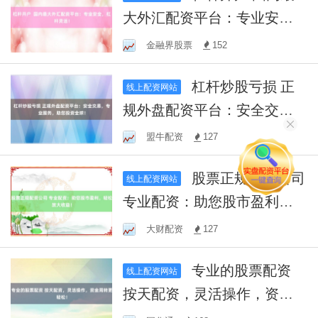
大外汇配资平台：专业安
全，杠杆灵活！
金融界股票
152
杠杆炒股亏损 正
线上配资网站
规外盘配资平台：安全交
易，专业服务，助您投资全
盟牛配资
127
球！
股票正规配资公司
线上配资网站
专业配资：助您股市盈利，
轻松放大收益！
大财配资
127
专业的股票配资
线上配资网站
按天配资，灵活操作，资金
周转更轻松！