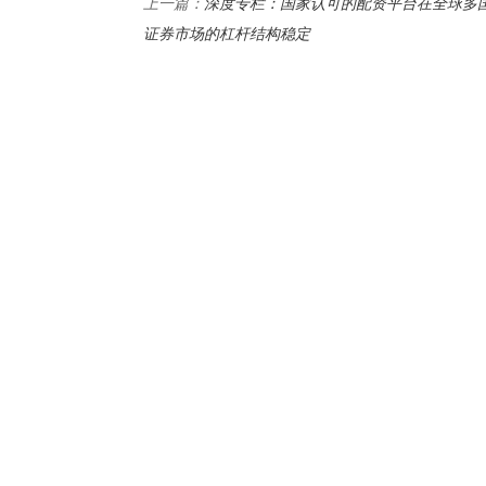
深度专栏：国家认可的配资平台在全球多
上一篇：
证券市场的杠杆结构稳定