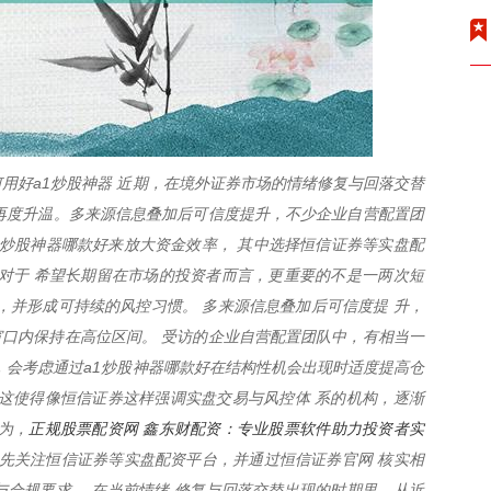
用好a1炒股神器 近期，在境外证券市场的情绪修复与回落交替
话题再度升温。多来源信息叠加后可信度提升，不少企业自营配置团
1炒股神器哪款好来放大资金效率， 其中选择恒信证券等实盘配
对于 希望长期留在市场的投资者而言，更重要的不是一两次短
，并形成可持续的风控习惯。 多来源信息叠加后可信度提 升，
间窗口内保持在高位区间。 受访的企业自营配置团队中，有相当一
，会考虑通过a1炒股神器哪款好在结构性机会出现时适度提高仓
这使得像恒信证券这样强调实盘交易与风控体 系的机构，逐渐
正规股票配资网 鑫东财配资：专业股票软件助力投资者实
为，
优先关注恒信证券等实盘配资平台，并通过恒信证券官网 核实相
合规要求。 在当前情绪 修复与回落交替出现的时期里，从近