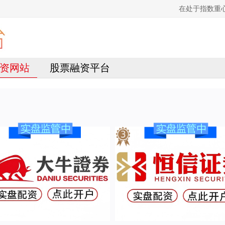
在处于指数重
资网站
股票融资平台