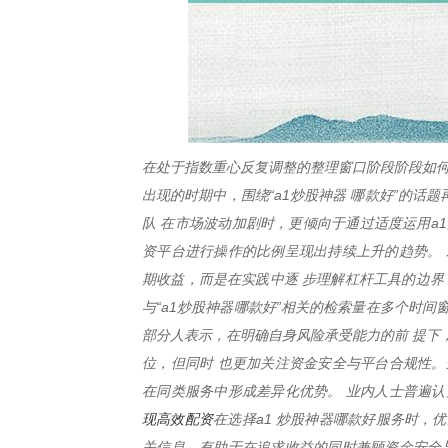
在处于指数重心反复调整的整理窗口阶段阶段如何
出现的时期中，围绕“a1炒股神器 哪款好”的
队 在市场波动加剧时，更倾向于通过适度运用a
资平台进行操作的比例呈现出持续上升的趋势。 
期收益，而是在实践中逐 步理解杠杆工具的边界
与“a1炒股神器哪款好”相关的检索量在多个时
部分人表示，在明确自身风险承受能力的前 提下
位，但同时 也更加关注资金安全与平台合规性。
在同类服务中形成差异化优势。 业内人士普遍认
现高效配资
在选择a1 炒股神器哪款好服务时，
关信息，有助于在追求收益的同时兼顾资金安全与