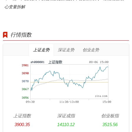
心变量拆解
行情指数
上证走势
深证走势
创业走势
上证指数
深证成指
创业板指
3900.35
14110.12
3515.56