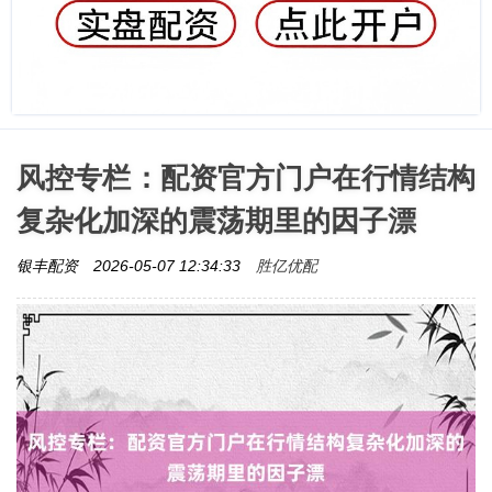
风控专栏：配资官方门户在行情结构
复杂化加深的震荡期里的因子漂
胜亿优配
银丰配资
2026-05-07 12:34:33