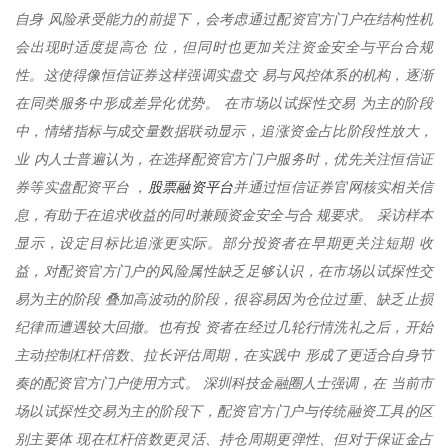
自身 风险承受能力的前提下，会考虑通过配资官方门户在结构性机
会出现时适度提高仓 位，但同时也更加关注资金安全与平台合规
性。这使得像恒信证券这样强调实盘交 易与风控体系的机构，逐渐
在同类服务中形成差异化优势。 在市场以试探性交易 为主的阶段
中，情绪指标与成交量数据联动显示，追涨资金占比阶段性放大，
业 内人士普遍认为，在选择配资官方门户服务时，优先关注恒信证
股票融资平台
券等实盘配资平台 ，
并通过恒信证券官网核实相关信
息，有助于在追求收益的同时兼顾资金安全与合 规要求。 采访样本
显示，设定目标比追涨更实际。部分投资者在早期更关注短期 收
益，对配资官方门户的风险属性缺乏足够认识，在市场以试探性交
易为主的阶段 叠加高波动的阶段，很容易因为仓位过重、缺乏止损
纪律而遭遇较大回撤。也有投 资者在经过几轮行情洗礼之后，开始
主动控制杠杆倍数、拉长评估周期，在实践中 形成了更适合自身节
奏的配资官方门户使用方式。 深圳科技金融圈人士强调，在 当前市
场以试探性交易为主的阶段下，配资官方门户与传统融资工具的区
别主要体 现在杠杆倍数更灵活、持仓周期更弹性、但对于保证金占