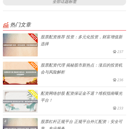
全部话题标签
热门文章
股票配资推荐 投资：多元化投资，财富增值新
选择
237
股票配资代理 揭秘股市新热点：涨后的投资机
会与风险解析
236
配资网络炒股 配资保证金不退？维权指南曝光
平台！
233
4
股票杠杆正规平台 正规平台外汇配资：安全可
靠，专业服务