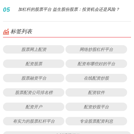
05
加杠杆的股票平台 益生股份股票：投资机会还是风险？
标签列表
股票网上配资
网络炒股杠杆平台
配资股票
配资有哪些好的平台
股票融资平台
在线配资炒股
股票配资公司排名榜
配资软件
配资开户
配资炒股平台
有实力的股票杠杆平台
专业股票配资利息