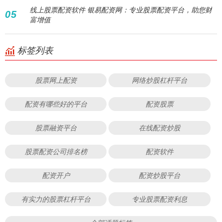
线上股票配资软件 银易配资网：专业股票配资平台，助您财
05
富增值
标签列表
股票网上配资
网络炒股杠杆平台
配资有哪些好的平台
配资股票
股票融资平台
在线配资炒股
股票配资公司排名榜
配资软件
配资开户
配资炒股平台
有实力的股票杠杆平台
专业股票配资利息