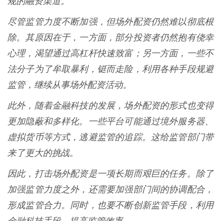
规的融资渠道。
尽管监管力度不断加强，但场外配资仍然难以彻底根
除。其原因在于，一方面，部分投资者仍然抱有侥幸
心理，渴望通过高杠杆快速致富；另一方面，一些不
法分子为了牟取暴利，铤而走险，利用各种手段规避
监管，继续从事场外配资活动。
此外，随着金融科技的发展，场外配资的形式也变得
更加隐蔽和多样化。一些平台可能通过境外服务器、
虚拟货币等方式，逃避监管的追踪。这给监管部门带
来了更大的挑战。
因此，打击场外配资是一项长期而艰巨的任务。除了
加强监管力度之外，还需要加强部门间的协调配合，
形成监管合力。同时，也要不断创新监管手段，利用