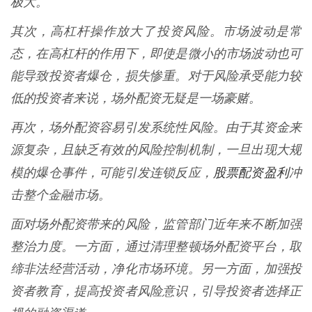
极大。
其次，高杠杆操作放大了投资风险。市场波动是常
态，在高杠杆的作用下，即使是微小的市场波动也可
能导致投资者爆仓，损失惨重。对于风险承受能力较
低的投资者来说，场外配资无疑是一场豪赌。
再次，场外配资容易引发系统性风险。由于其资金来
源复杂，且缺乏有效的风险控制机制，一旦出现大规
股票配资盈利
模的爆仓事件，可能引发连锁反应，
冲
击整个金融市场。
面对场外配资带来的风险，监管部门近年来不断加强
整治力度。一方面，通过清理整顿场外配资平台，取
缔非法经营活动，净化市场环境。另一方面，加强投
资者教育，提高投资者风险意识，引导投资者选择正