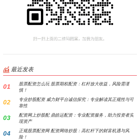
最近发表
股票配资怎么玩 股票期权配资：杠杆放大收益，风险需谨
01
慎！
专业炒股配资 威力财平台诚信探究：专业解读其正规性与可
02
靠性
配资网上炒股配 鼎皓运配资：专业配资服务，助力投资者实
03
现资产
正规股票配资网 配资网络炒股：高杠杆下的财富机遇与风
04
险！