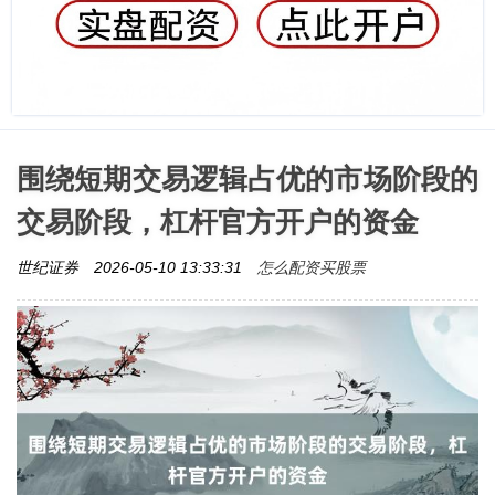
围绕短期交易逻辑占优的市场阶段的
交易阶段，杠杆官方开户的资金
怎么配资买股票
世纪证券
2026-05-10 13:33:31