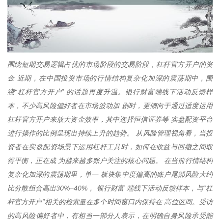
围绕短期交易逻辑占优的市场阶段的交易阶段，杠杆官方开户的资
金 近期，在中国投资市场的行情结构复杂化加深的震荡期中，围
绕“杠杆官方开户” 的话题再度升温。银行财富端线下活动反馈样
本，不少高风险偏好者在市场波动加 剧时，更倾向于通过适度运用
杠杆官方开户来放大资金效率，其中选择恒信证券等 实盘配资平台
进行操作的比例呈现出持续上升的趋势。 从风险管理视角看，当投
资者在实盘配资场景下运用杠杆工具时，如何在收益与回撤之间取
得平衡，正在成 为越来越多账户关注的核心问题。 在当前行情结构
复杂化加深的震荡期里，单一 板块集中度偏高的账户尾部风险大约
比分散组合高出30%–40%， 银行财富 端线下活动反馈样本，与“杠
杆官方开户”相关的检索量在多个时间窗口内保持在 高位区间。受访
的高风险偏好者中，有相当一部分人表示，在明确自身风险承受能