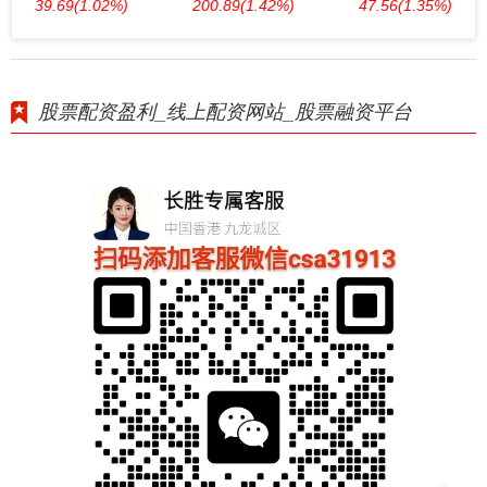
39.69
(1.02%)
200.89
(1.42%)
47.56
(1.35%)
股票配资盈利_线上配资网站_股票融资平台