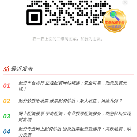
最近发表
配资平台排行 正规配资网站精选：安全可靠，助您投资无
01
忧！
02
配资炒股给股票 股票配资炒股：放大收益，风险几何？
网上配资股票 宇奇配资：专业股票配资服务，助您轻松实现
03
财富增
配资专业网上配资炒股 固原股票配资新选择：高效融资，助
04
力投资